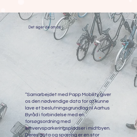
Det siger de om os
“Samarbejdet med Papp Mobility giver
os den nødvendige data for at kunne
lave et beslutningsgrundlag til Aarhus
Byråd i forbindelse med en
forsøgsordning med
erhvervsparkeringspladser i midtbyen.
Deres data og sparring er en stor