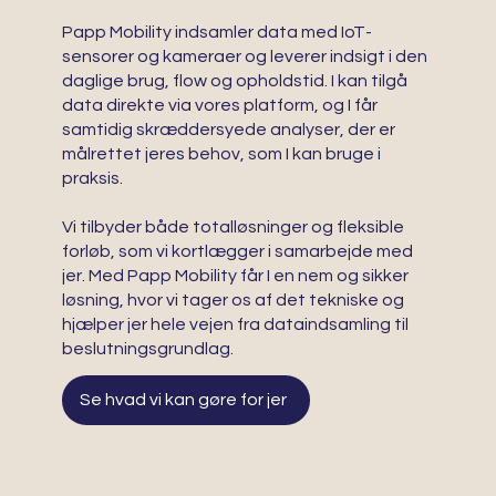
Papp Mobility indsamler data med IoT-
sensorer og kameraer og leverer indsigt i den
daglige brug, flow og opholdstid. I kan tilgå
data direkte via vores platform, og I får
samtidig skræddersyede analyser, der er
målrettet jeres behov, som I kan bruge i
praksis.
Vi tilbyder både totalløsninger og fleksible
forløb, som vi kortlægger i samarbejde med
jer. Med Papp Mobility får I en nem og sikker
løsning, hvor vi tager os af det tekniske og
hjælper jer hele vejen fra dataindsamling til
beslutningsgrundlag.
Se hvad vi kan gøre for jer