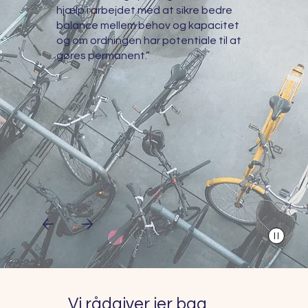
hjælp i arbejdet med at sikre bedre
balance mellem behov og kapacitet
og om ordningen har potentiale til at
gøres permanent.”
Vi rådgiver jer bag